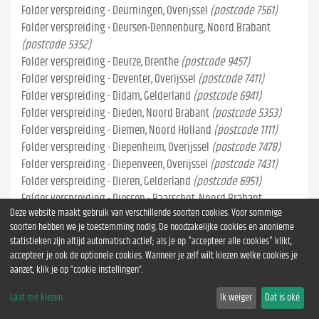
Folder verspreiding - Deurningen, Overijssel
(postcode 7561)
Folder verspreiding - Deursen-Dennenburg, Noord Brabant
(postcode 5352)
Folder verspreiding - Deurze, Drenthe
(postcode 9457)
Folder verspreiding - Deventer, Overijssel
(postcode 7411)
Folder verspreiding - Didam, Gelderland
(postcode 6941)
Folder verspreiding - Dieden, Noord Brabant
(postcode 5353)
Folder verspreiding - Diemen, Noord Holland
(postcode 1111)
Folder verspreiding - Diepenheim, Overijssel
(postcode 7478)
Folder verspreiding - Diepenveen, Overijssel
(postcode 7431)
Folder verspreiding - Dieren, Gelderland
(postcode 6951)
Folder verspreiding - Diessen - Baarschot, Noord Brabant
Deze website maakt gebruik van verschillende soorten cookies. Voor sommige
(postcode 5087)
soorten hebben we je toestemming nodig. De noodzakelijke cookies en anonieme
Folder verspreiding - Diever, Drenthe
(postcode 7981)
statistieken zijn altijd automatisch actief; als je op "accepteer alle cookies" klikt,
Folder verspreiding - Dieverbrug, Drenthe
(postcode 7984)
accepteer je ook de optionele cookies. Wanneer je zelf wilt kiezen welke cookies je
Folder verspreiding - Diffelen, Overijssel
(postcode 7795)
aanzet, klik je op “cookie instellingen”.
Folder verspreiding - Dijken, Friesland
(postcode 8528)
Laat me kiezen
Ik weiger
Dat is oké
Folder verspreiding - Dinteloord, Noord Brabant
(postcode 4671)
Folder verspreiding - Dinxperlo, Gelderland
(postcode 7091)