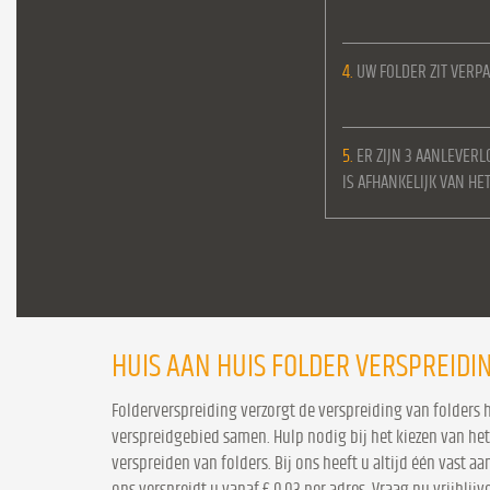
4.
UW FOLDER ZIT VERPA
5.
ER ZIJN 3 AANLEVERL
IS AFHANKELIJK VAN H
HUIS AAN HUIS FOLDER VERSPREIDI
Folderverspreiding verzorgt de verspreiding van folders 
verspreidgebied samen. Hulp nodig bij het kiezen van het
verspreiden van folders. Bij ons heeft u altijd één vast 
ons verspreidt u vanaf € 0,03 per adres. Vraag nu vrijblij