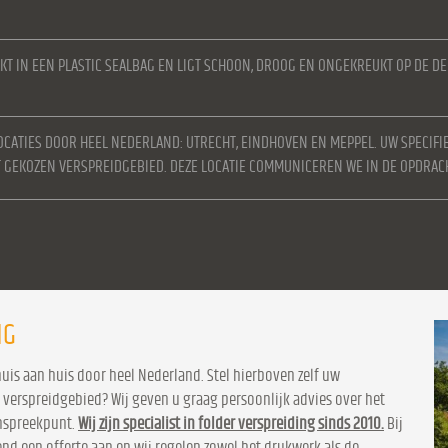
KT IN EEN PLASTIC SEALBAG EN LIGT SCHOON, DROOG EN ONGEKREUKT OP DE D
OCATIES DOOR HEEL NEDERLAND: UTRECHT, EINDHOVEN EN MEPPEL. UW SPECIFI
ET GEKOZEN VERSPREIDGEBIED. DEZE LOCATIE COMMUNICEREN WE IN DE OPDRAC
NG
huis aan huis door heel Nederland. Stel hierboven zelf uw
 verspreidgebied? Wij geven u graag persoonlijk advies over het
aanspreekpunt.
Wij zijn specialist in folder verspreiding sinds 2010.
Bij
vend een offerte aan en wij regelen zowel het drukwerk als de