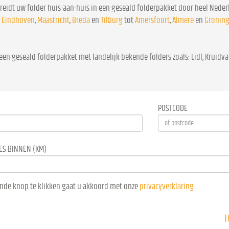
reidt uw folder huis-aan-huis in een geseald folderpakket door heel Nederl
.
Eindhoven
,
Maastricht
,
Breda
en
Tilburg
tot
Amersfoort
,
Almere
en
Gronin
een geseald folderpakket met landelijk bekende folders zoals: Lidl, Kruidvat
POSTCODE
ES BINNEN (KM)
nde knop te klikken gaat u akkoord met onze
privacyverklaring
.
T