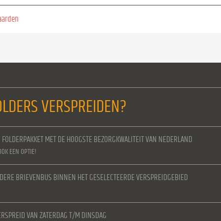
aarden
LDERS VERSPREIDEN?
N FOLDERPAKKET MET DE HOOGSTE BEZORGKWALITEIT VAN NEDERLAND
OOK EEN OPTIE!
IEDERE BRIEVENBUS BINNEN HET GESELECTEERDE VERSPREIDGEBIED
RSPREID VAN ZATERDAG T/M DINSDAG