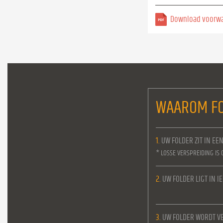
Download voorw
WAAROM FO
1.
UW FOLDER ZIT IN EE
* LOSSE VERSPREIDING IS 
2.
UW FOLDER LIGT IN 
3.
UW FOLDER WORDT VE