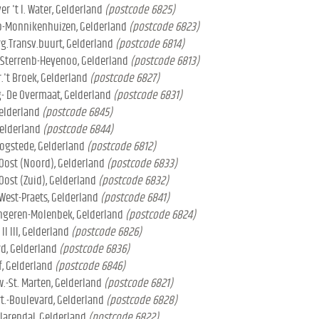
r 't l. Water, Gelderland
(postcode 6825)
p-Monnikenhuizen, Gelderland
(postcode 6823)
g.Transv.buurt, Gelderland
(postcode 6814)
Sterrenb-Heyenoo, Gelderland
(postcode 6813)
.'t Broek, Gelderland
(postcode 6827)
- De Overmaat, Gelderland
(postcode 6831)
Gelderland
(postcode 6845)
Gelderland
(postcode 6844)
ogstede, Gelderland
(postcode 6812)
Oost (Noord), Gelderland
(postcode 6833)
ost (Zuid), Gelderland
(postcode 6832)
West-Praets, Gelderland
(postcode 6841)
Angeren-Molenbek, Gelderland
(postcode 6824)
I III, Gelderland
(postcode 6826)
d, Gelderland
(postcode 6836)
, Gelderland
(postcode 6846)
-St. Marten, Gelderland
(postcode 6821)
t.-Boulevard, Gelderland
(postcode 6828)
larendal, Gelderland
(postcode 6822)