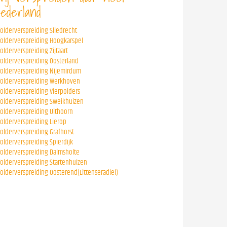
ederland
folderverspreiding Sliedrecht
folderverspreiding Hoogkarspel
folderverspreiding Zijtaart
folderverspreiding Oosterland
folderverspreiding Nijemirdum
folderverspreiding Werkhoven
folderverspreiding Vierpolders
folderverspreiding Sweikhuizen
folderverspreiding Uithoorn
folderverspreiding Lierop
folderverspreiding Grafhorst
folderverspreiding Spierdijk
folderverspreiding Dalmsholte
folderverspreiding Startenhuizen
folderverspreiding Oosterend(Littenseradiel)