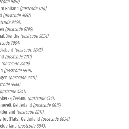
tcode 9467)
ord Holland
(postcode 1761)
nd
(postcode 4697)
tcode 9468)
gen
(postcode 9796)
al, Drenthe
(postcode 9654)
tcode 7964)
 Brabant
(postcode 5845)
and
(postcode 7311)
d
(postcode 8426)
nd
(postcode 6629)
ingen
(postcode 9901)
tcode 5944)
postcode 4241)
rskerke, Zeeland
(postcode 4341)
anevelt, Gelderland
(postcode 6815)
elderland
(postcode 6811)
rloo(Flats), Gelderland
(postcode 6834)
Gelderland
(postcode 6843)