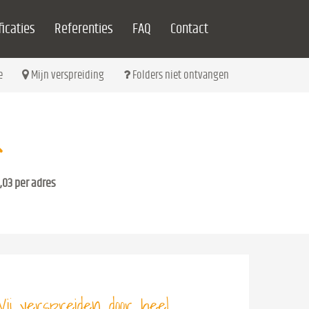
icaties
Referenties
FAQ
Contact
e
Mijn verspreiding
Folders niet ontvangen
,03 per adres
ij verspreiden door heel