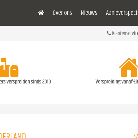
Over ons
Nieuws
Aanleverspecif
Klantenservic
ders verspreiden sinds 2010
Verspreiding vanaf €0
W
EDERLAND