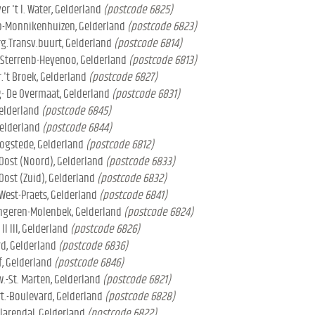
r 't l. Water, Gelderland
(postcode 6825)
p-Monnikenhuizen, Gelderland
(postcode 6823)
g.Transv.buurt, Gelderland
(postcode 6814)
Sterrenb-Heyenoo, Gelderland
(postcode 6813)
.'t Broek, Gelderland
(postcode 6827)
- De Overmaat, Gelderland
(postcode 6831)
Gelderland
(postcode 6845)
Gelderland
(postcode 6844)
ogstede, Gelderland
(postcode 6812)
Oost (Noord), Gelderland
(postcode 6833)
ost (Zuid), Gelderland
(postcode 6832)
West-Praets, Gelderland
(postcode 6841)
Angeren-Molenbek, Gelderland
(postcode 6824)
I III, Gelderland
(postcode 6826)
d, Gelderland
(postcode 6836)
, Gelderland
(postcode 6846)
-St. Marten, Gelderland
(postcode 6821)
t.-Boulevard, Gelderland
(postcode 6828)
larendal, Gelderland
(postcode 6822)