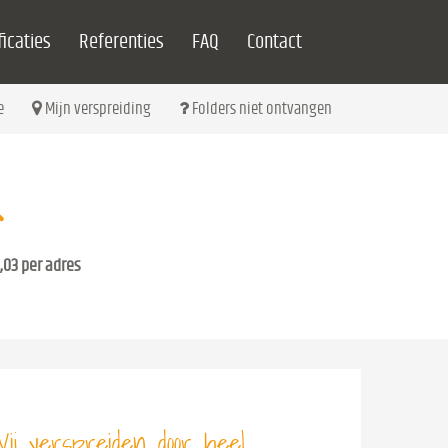
icaties
Referenties
FAQ
Contact
e
Mijn verspreiding
Folders niet ontvangen
,03 per adres
ij verspreiden door heel