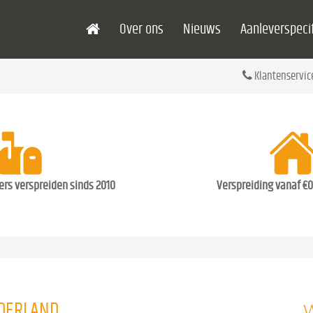
Over ons
Nieuws
Aanleverspecif
Klantenservic
ders verspreiden sinds 2010
Verspreiding vanaf €0
W
EDERLAND