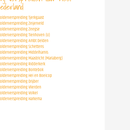
ederland
folderverspreiding Tjerkgaast
folderverspreiding Zeijerveld
folderverspreiding Zeegse
folderverspreiding Tienhoven (U)
folderverspreiding Ambt Delden
folderverspreiding Schettens
folderverspreiding Middelharnis
folderverspreiding Maastricht (Mariaberg)
folderverspreiding Ridderkerk
folderverspreiding Bontebok
folderverspreiding Hei en Boeicop
folderverspreiding Drijber
folderverspreiding Vlierden
folderverspreiding Volkel
folderverspreiding Harkema