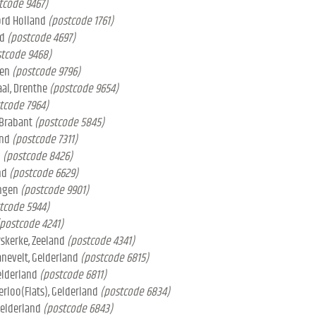
tcode 9467)
ord Holland
(postcode 1761)
nd
(postcode 4697)
tcode 9468)
gen
(postcode 9796)
al, Drenthe
(postcode 9654)
tcode 7964)
 Brabant
(postcode 5845)
and
(postcode 7311)
d
(postcode 8426)
nd
(postcode 6629)
ingen
(postcode 9901)
tcode 5944)
postcode 4241)
rskerke, Zeeland
(postcode 4341)
anevelt, Gelderland
(postcode 6815)
elderland
(postcode 6811)
rloo(Flats), Gelderland
(postcode 6834)
Gelderland
(postcode 6843)