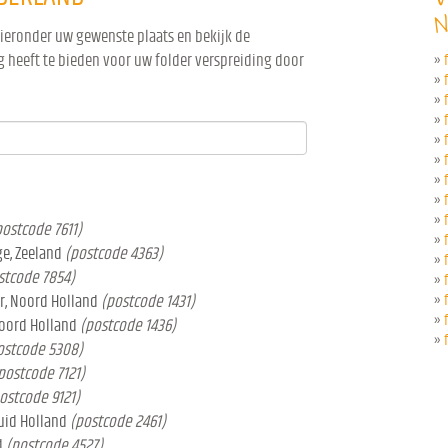
N
hieronder uw gewenste plaats en bekijk de
 heeft te bieden voor uw folder verspreiding door
»
»
»
»
»
»
»
»
»
postcode 7611)
»
ge, Zeeland
(postcode 4363)
»
stcode 7854)
»
r, Noord Holland
(postcode 1431)
»
»
Noord Holland
(postcode 1436)
»
ostcode 5308)
postcode 7121)
ostcode 9121)
Zuid Holland
(postcode 2461)
d
(postcode 4527)