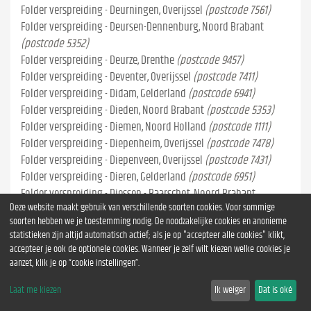
Folder verspreiding - Deurningen, Overijssel
(postcode 7561)
Folder verspreiding - Deursen-Dennenburg, Noord Brabant
(postcode 5352)
Folder verspreiding - Deurze, Drenthe
(postcode 9457)
Folder verspreiding - Deventer, Overijssel
(postcode 7411)
Folder verspreiding - Didam, Gelderland
(postcode 6941)
Folder verspreiding - Dieden, Noord Brabant
(postcode 5353)
Folder verspreiding - Diemen, Noord Holland
(postcode 1111)
Folder verspreiding - Diepenheim, Overijssel
(postcode 7478)
Folder verspreiding - Diepenveen, Overijssel
(postcode 7431)
Folder verspreiding - Dieren, Gelderland
(postcode 6951)
Folder verspreiding - Diessen - Baarschot, Noord Brabant
Deze website maakt gebruik van verschillende soorten cookies. Voor sommige
(postcode 5087)
soorten hebben we je toestemming nodig. De noodzakelijke cookies en anonieme
Folder verspreiding - Diever, Drenthe
(postcode 7981)
statistieken zijn altijd automatisch actief; als je op "accepteer alle cookies" klikt,
Folder verspreiding - Dieverbrug, Drenthe
(postcode 7984)
accepteer je ook de optionele cookies. Wanneer je zelf wilt kiezen welke cookies je
Folder verspreiding - Diffelen, Overijssel
(postcode 7795)
aanzet, klik je op “cookie instellingen”.
Folder verspreiding - Dijken, Friesland
(postcode 8528)
Laat me kiezen
Ik weiger
Dat is oké
Folder verspreiding - Dinteloord, Noord Brabant
(postcode 4671)
Folder verspreiding - Dinxperlo, Gelderland
(postcode 7091)